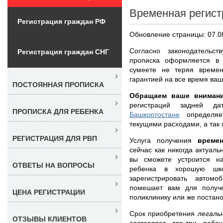
Временная регист
Регистрация граждан РФ
Обновление страницы: 07.0
Согласно законодательс
Регистрация граждан СНГ
прописка оформляется в 
сумеете не теряя времен
гарантией на все время ваш
ПОСТОЯННАЯ ПРОПИСКА
Обращаем ваше внимани
регистраций задней д
ПРОПИСКА ДЛЯ РЕБЕНКА
Башкортостане
определяет
текущими расходами, а так
РЕГИСТРАЦИЯ ДЛЯ РВП
Услуга получения
време
сейчас как никогда актуаль
вы сможете устроится на
ОТВЕТЫ НА ВОПРОСЫ
ребенка в хорошую шко
зарегистрировать автом
помешает вам для получе
ЦЕНА РЕГИСТРАЦИИ
поликлинику или же постано
Срок приобретения
легаль
ОТЗЫВЫ КЛИЕНТОВ
составляет два-три раб